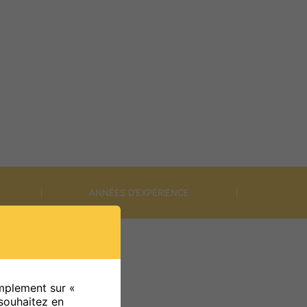
ANNÉES D’EXPÉRIENCE
isanal pour des toitures
implement sur «
ur-mesure
souhaitez en