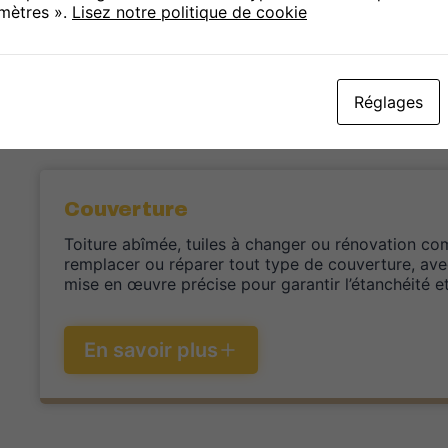
amètres ».
Lisez notre politique de cookie
Réglages
Couverture
Toiture abîmée, tuiles à changer ou rénovation co
remplacer ou réparer tout type de couverture, ave
mise en œuvre précise pour garantir l’étanchéité et 
En savoir plus