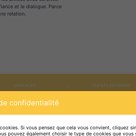
iance et le dialogue. Parce
e relation.
URGENCES
CLIENTS SATISFAITS
e confidentialité
Sur Tout Toit
, votre expert art
 cookies. Si vous pensez que cela vous convient, cliquez s
fiables et des créations bois s
ous pouvez également choisir le type de cookies que vous 