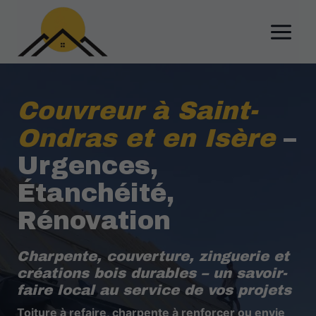
Aller
au
contenu
Couvreur à Saint-
Ondras et en Isère
–
Urgences,
Étanchéité,
Rénovation
Charpente, couverture, zinguerie et
créations bois durables – un savoir-
faire local au service de vos projets
Toiture à refaire, charpente à renforcer ou envie